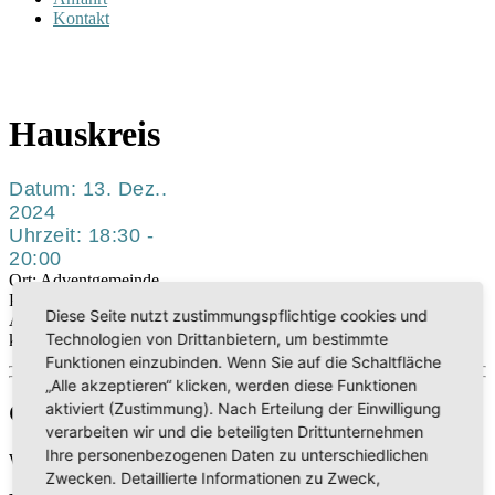
Kontakt
Hauskreis
Datum:
13. Dez..
2024
Uhrzeit:
18:30 -
20:00
Ort:
Adventgemeinde
Pforzheim
Diese Seite nutzt zustimmungspflichtige cookies und
Austausch über biblische Themen im
Technologien von Drittanbietern, um bestimmte
kleinen Kreis
Funktionen einzubinden. Wenn Sie auf die Schaltfläche
„Alle akzeptieren“ klicken, werden diese Funktionen
aktiviert (Zustimmung). Nach Erteilung der Einwilligung
Gottesdienst
verarbeiten wir und die beteiligten Drittunternehmen
Ihre personenbezogenen Daten zu unterschiedlichen
Wir freuen uns, jeden Samstag gemeinsam Gottesdienst zu feiern:
Zwecken. Detaillierte Informationen zu Zweck,