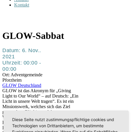
Kontakt
GLOW-Sabbat
Datum:
6. Nov..
2021
Uhrzeit:
00:00 -
00:00
Ort:
Adventgemeinde
Pforzheim
GLOW Deutschland
GLOW ist das Akronym für „Giving
Light to Our World“ – auf Deutsch: „Ein
Licht in unsere Welt tragen“. Es ist ein
Missionswerk, welches sich das Ziel
gesetzt hat, Gläubige auf der ganzen
Welt zu motivieren das Evangelium in
Diese Seite nutzt zustimmungspflichtige cookies und
Form von kleinen Flyern zu verkünden.
Technologien von Drittanbietern, um bestimmte
Diese Flyer behandeln Themen wie
Funktionen einzubinden. Wenn Sie auf die Schaltfläche