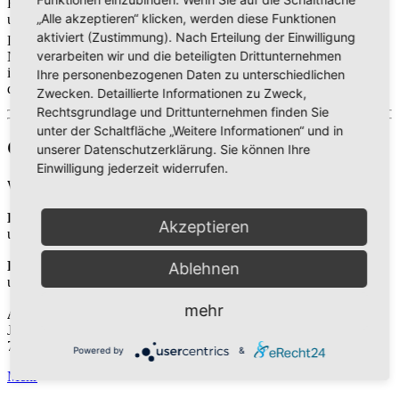
Erlösung, Gesundheit, Gebet, Prophetie
„Alle akzeptieren“ klicken, werden diese Funktionen
und die Glaubwürdigkeit der Bibel.
aktiviert (Zustimmung). Nach Erteilung der Einwilligung
Das GLOW Team stellt sich vor und am
verarbeiten wir und die beteiligten Drittunternehmen
Nachmittag besteht die Möglichkeit mit
ihnen zusammen einen Missionseinsatz
Ihre personenbezogenen Daten zu unterschiedlichen
durchzuführen.
Zwecken. Detaillierte Informationen zu Zweck,
Rechtsgrundlage und Drittunternehmen finden Sie
unter der Schaltfläche „Weitere Informationen“ und in
Gottesdienst
unserer Datenschutzerklärung. Sie können Ihre
Einwilligung jederzeit widerrufen.
Wir freuen uns, jeden Samstag gemeinsam Gottesdienst zu feiern:
Bibelgespräch
Akzeptieren
um 10:00 Uhr
Predigt
Ablehnen
um 11:00 Uhr
mehr
Adresse
Jahnstr. 37
75173 Pforzheim
Powered by
&
Mehr