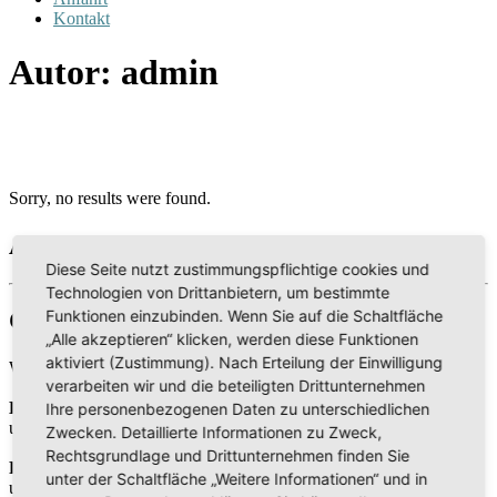
Kontakt
Autor:
admin
Sorry, no results were found.
All Posts
Diese Seite nutzt zustimmungspflichtige cookies und
Technologien von Drittanbietern, um bestimmte
Gottesdienst
Funktionen einzubinden. Wenn Sie auf die Schaltfläche
„Alle akzeptieren“ klicken, werden diese Funktionen
aktiviert (Zustimmung). Nach Erteilung der Einwilligung
Wir freuen uns, jeden Samstag gemeinsam Gottesdienst zu feiern:
verarbeiten wir und die beteiligten Drittunternehmen
Bibelgespräch
Ihre personenbezogenen Daten zu unterschiedlichen
um 10:00 Uhr
Zwecken. Detaillierte Informationen zu Zweck,
Rechtsgrundlage und Drittunternehmen finden Sie
Predigt
unter der Schaltfläche „Weitere Informationen“ und in
um 11:00 Uhr